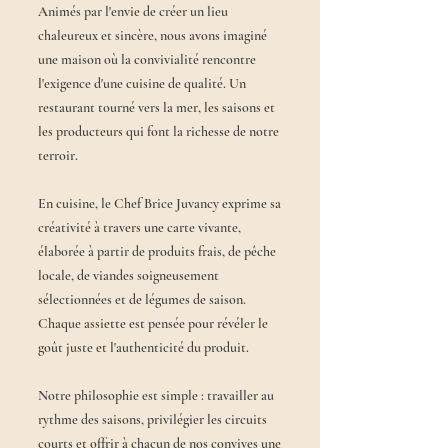
Animés par l'envie de créer un lieu
chaleureux et sincère, nous avons imaginé
une maison où la convivialité rencontre
l'exigence d'une cuisine de qualité. Un
restaurant tourné vers la mer, les saisons et
les producteurs qui font la richesse de notre
terroir.
En cuisine, le Chef Brice Juvancy exprime sa
créativité à travers une carte vivante,
élaborée à partir de produits frais, de pêche
locale, de viandes soigneusement
sélectionnées et de légumes de saison.
Chaque assiette est pensée pour révéler le
goût juste et l'authenticité du produit.
Notre philosophie est simple : travailler au
rythme des saisons, privilégier les circuits
courts et offrir à chacun de nos convives une