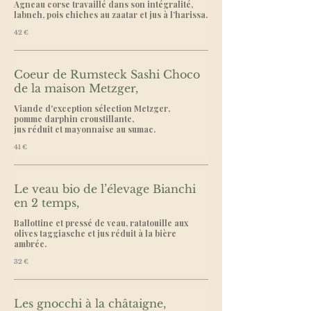
Agneau corse travaillé dans son intégralité,
labneh, pois chiches au zaatar et jus à l’harissa.
42 €
Coeur de Rumsteck Sashi Choco
de la maison Metzger,
Viande d'exception sélection Metzger,
pomme darphin croustillante,
jus réduit et mayonnaise au sumac.
41 €
Le veau bio de l’élevage Bianchi
en 2 temps,
Ballottine et pressé de veau, ratatouille aux
olives taggiasche et jus réduit à la bière
32 €
Les gnocchi à la châtaigne,