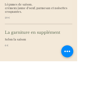
Légumes de saison,
crémeux jaune d'oeuf, parmesan et noisettes
29 €
La garniture en supplément
Selon la saison
6 €
Desserts,
Nuage de Chocolat tiède et
surprise Vanilée,
Mousse au Chocolat, Praline, Amandes,
Noisettes, Fleur de Sel et insert Glace Vanille
de la maison Filidori,
15 €