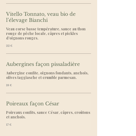
Vitello Tonnato, veau bio de
l’élevage Bianchi
Veau corse basse température, sauce au thon
rouge de pêche locale, câpres et pickles
d’oignons rouges.
22 €
Aubergines façon pissaladière
Aubergine confite, oignons fondants, anchois,
18 €
Poireaux façon César
Poireaux confits, sauce César, câpres, croûtons
et anchois.
17 €