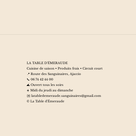
LA TABLE D'ÉMERAUDE
Cuisine de saison • Produits frais • Circuit court
📍 Route des Sanguinaires, Ajaccio
📞 06 74 42 44 00
🌊 Ouvert tous les soirs
☀️ Midi du jeudi au dimanche
✉️
latabledemeraude.sanguinaires@gmail.com
© La Table d'Émeraude